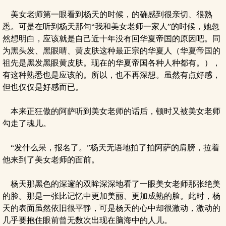
美女老师第一眼看到杨天的时候，的确感到很亲切、很熟
悉。可是在听到杨天那句“我和美女老师一家人”的时候，她忽
然想明白，应该就是自己近十年没有回华夏帝国的原因吧。同
为黑头发、黑眼睛、黄皮肤这种最正宗的华夏人（华夏帝国的
祖先是黑发黑眼黄皮肤。现在的华夏帝国各种人种都有。），
有这种熟悉也是应该的。所以，也不再深想。虽然有点好感，
但也仅仅是好感而已。
本来正狂傲的阿萨听到美女老师的话后，顿时又被美女老师
勾走了魂儿。
“发什么呆，报名了。”杨天无语地拍了拍阿萨的肩膀，拉着
他来到了美女老师的面前。
杨天那黑色的深邃的双眸深深地看了一眼美女老师那张绝美
的脸。那是一张比记忆中更加美丽、更加成熟的脸。此时，杨
天的表面虽然依旧很平静，可是杨天的心中却很激动，激动的
几乎要抱住眼前曾无数次出现在脑海中的人儿。