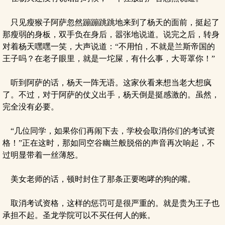
只见瘦猴子阿萨忽然蹦蹦跳跳地来到了杨天的面前，挺起了
那瘦弱的身板，双手负在身后，嚣张地说道。说完之后，转身
对着杨天嘿嘿一笑，大声说道：“不用怕，不就是兰斯帝国的
王子吗？在老子眼里，就是一坨屎，有什么事，大哥罩你！”
听到阿萨的话，杨天一阵无语。这家伙看来想当老大想疯
了。不过，对于阿萨的仗义出手，杨天倒是挺感激的。虽然，
完全没有必要。
“几位同学，如果你们再闹下去，学校会取消你们的考试资
格！”正在这时，那如同空谷幽兰般脱俗的声音再次响起，不
过明显带着一丝薄怒。
美女老师的话，顿时封住了那条正要咆哮的狗的嘴。
取消考试资格，这样的惩罚可是很严重的。就是贵为王子也
承担不起。圣龙学院可以不买任何人的账。