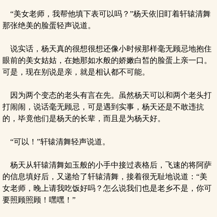
“美女老师，我帮他填下表可以吗？”杨天依旧盯着轩辕清舞
那张绝美的脸蛋轻声说道。
说实话，杨天真的很想很想还像小时候那样毫无顾忌地抱住
眼前的美女姑姑，在她那如水般的娇嫩白皙的脸蛋上亲一口。
可是，现在别说是亲，就是相认都不可能。
因为两个变态的老头有言在先。虽然杨天可以和两个老头打
打闹闹，说话毫无顾忌，可是遇到实事，杨天还是不敢违抗
的，毕竟他们是杨天的长辈，而且是为杨天好。
“可以！”轩辕清舞轻声说道。
杨天从轩辕清舞如玉般的小手中接过表格后，飞速的将阿萨
的信息填好后，又递给了轩辕清舞，接着很无耻地说道：“美
女老师，晚上请我吃饭好吗？怎么说我们也是老乡不是，你可
要照顾照顾！嘿嘿！”