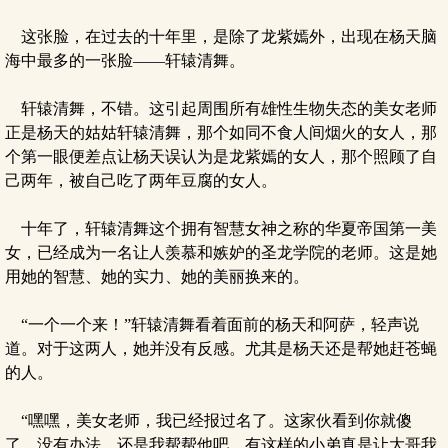
这张脸，在过去的十年里，是除了龙紫嫣外，出现在杨天脑
海中最多的一张脸——轩辕清舞。
轩辕清舞，不错。这引起周围所有雄性生物失态的美女老师
正是杨天的姑姑轩辕清舞，那个如同不食人间烟火的女人，那
个第一眼便差点让杨天误认为是龙紫嫣的女人，那个照顾了自
己两年，被自己吃了两年豆腐的女人。
十年了，轩辕清舞这个拥有智慧女神之称的华夏帝国第一美
女，已经成为一名让人羡慕和嫉妒的圣龙学院的老师。这是她
用她的智慧、她的实力、她的美丽换来的。
“一个一个来！”轩辕清舞看着面前的杨天和阿萨，轻声说
道。对于这两人，她并没有反感。尤其是杨天还是帮她赶苍蝇
的人。
“嘿嘿，美女老师，我已经报过名了。这家伙看到你就傻
了，没有办法，还是我帮帮他吧，有这样的小弟真是让大哥我