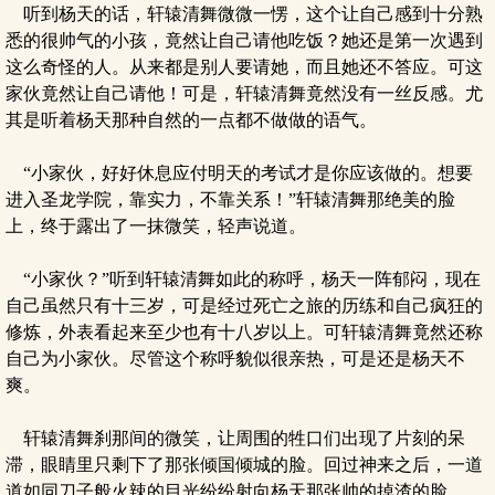
听到杨天的话，轩辕清舞微微一愣，这个让自己感到十分熟
悉的很帅气的小孩，竟然让自己请他吃饭？她还是第一次遇到
这么奇怪的人。从来都是别人要请她，而且她还不答应。可这
家伙竟然让自己请他！可是，轩辕清舞竟然没有一丝反感。尤
其是听着杨天那种自然的一点都不做做的语气。
“小家伙，好好休息应付明天的考试才是你应该做的。想要
进入圣龙学院，靠实力，不靠关系！”轩辕清舞那绝美的脸
上，终于露出了一抹微笑，轻声说道。
“小家伙？”听到轩辕清舞如此的称呼，杨天一阵郁闷，现在
自己虽然只有十三岁，可是经过死亡之旅的历练和自己疯狂的
修炼，外表看起来至少也有十八岁以上。可轩辕清舞竟然还称
自己为小家伙。尽管这个称呼貌似很亲热，可是还是杨天不
爽。
轩辕清舞刹那间的微笑，让周围的牲口们出现了片刻的呆
滞，眼睛里只剩下了那张倾国倾城的脸。回过神来之后，一道
道如同刀子般火辣的目光纷纷射向杨天那张帅的掉渣的脸。