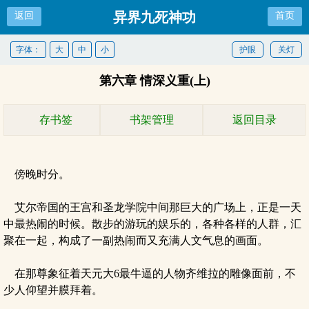
异界九死神功
返回
首页
字体：
大
中
小
护眼
关灯
第六章 情深义重(上)
存书签
书架管理
返回目录
傍晚时分。
艾尔帝国的王宫和圣龙学院中间那巨大的广场上，正是一天
中最热闹的时候。散步的游玩的娱乐的，各种各样的人群，汇
聚在一起，构成了一副热闹而又充满人文气息的画面。
在那尊象征着天元大6最牛逼的人物齐维拉的雕像面前，不
少人仰望并膜拜着。