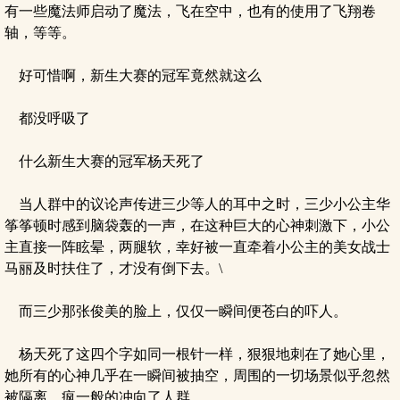
有一些魔法师启动了魔法，飞在空中，也有的使用了飞翔卷
轴，等等。
好可惜啊，新生大赛的冠军竟然就这么
都没呼吸了
什么新生大赛的冠军杨天死了
当人群中的议论声传进三少等人的耳中之时，三少小公主华
筝筝顿时感到脑袋轰的一声，在这种巨大的心神刺激下，小公
主直接一阵眩晕，两腿软，幸好被一直牵着小公主的美女战士
马丽及时扶住了，才没有倒下去。\
而三少那张俊美的脸上，仅仅一瞬间便苍白的吓人。
杨天死了这四个字如同一根针一样，狠狠地刺在了她心里，
她所有的心神几乎在一瞬间被抽空，周围的一切场景似乎忽然
被隔离，疯一般的冲向了人群