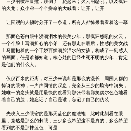
三少的横冲直撞，跌倒了，爬起来；火云的怒吼，以及疯狂
的火龙；众小弟一个个拼命的大喊着：让开，让开
让围观的人顿时分开了一条道，所有人都惊呆着看着这一幕
那面色苍白眼中浸满泪水的俊美少年，那疯狂怒吼的火云，
一个个脸上写满担心的小弟，还有那走在最后，性感的美女战
士马丽抱着的一个千娇百媚满脸泪水的女孩，构成了一副感人
的画面，任是谁都知道，核心处的已经生死不明的少年，肯定
是他们的什么人。
仅仅百米的距离，对三少来说却是那么的漫长，周围人群的
惊讶的眼神，一声声同情的叹息，完全从三少的脑海中消失，
她唯一的念头就是用最快的度看到那张带着邪笑偶尔色色地看
着自己的脸，她忘记了自己是谁，忘记了自己的伪装
先映入三少眼帘的是那天蓝色的魔法袍，此时此刻看在眼
里，竟然是那么的刺眼，三少多么希望这不是真的，多么希望
看到的不是那抹蓝色，可是