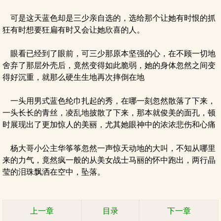
可是这天蓝色却是三少亲自选的，选给那个让她有时恨的抓
狂有时想要狂扁有时又会让她欣喜的人。
眼看已经到了眼前，可三少那原本坚强的心，在不顾一切地
舍弃了那层外壳后，竟然变得如此脆弱，她的身体忽然之间变
得好沉重，就那么硬生生地再次摔倒在地
一头用男式蓝色纶巾扎起的秀，在哪一刻忽然散落了下来，
一头长长的青丝，凌乱地披散了下来，那本就俊美的面孔，顿
时展现出了更加惊人的美丽，尤其她眼神中的浓浓悲伤和心痛
杨大哥小公主华筝筝忽然一声惊天动地的大叫，不知从哪里
来的力气，竟然疯一般的从美女战士马丽的怀中跑出，两行晶
莹的泪珠飘洒在空中，坠落。
上一章
目录
下一章