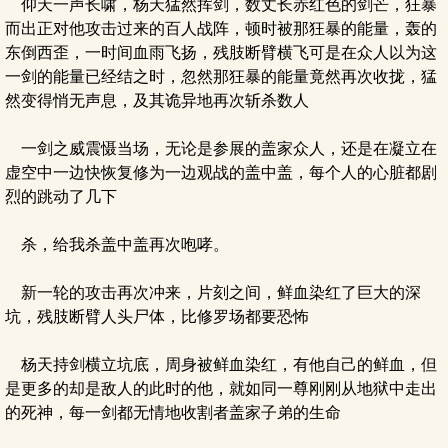
仰天一声长啸，杨天猛然挥剑，数丈长赤红色的剑芒，狂暴
而出正对他攻击过来的百人战阵，顿时被那狂暴的能量，轰的
东倒西歪，一时间血雨飞扬，残肢断臂横飞可是在众人以为这
一剑的能量已经结之时，忽然那狂暴的能量竟然再次收拢，猛
然变得悄无声息，及其诡异地再次斩杀数人
一剑之威震慑当场，无论是参展的盖家众人，还是在凝立在
虚空中一边快恢复修为一边观战的盖中盖，每个人的心脏都剧
烈的跳动了几下
杀，给我杀盖中盖再次咆哮。
新一轮的攻击再次冲来，片刻之间，鲜血染红了巨大的深
坑，残肢断臂人头尸体，比修罗场都要恐怖
杨天持剑横立坑底，周身被鲜血染红，有他自己的鲜血，但
是更多的却是敌人的此时的他，就如同一尊刚刚从地狱中走出
的死神，每一剑都无情地收割者盖家子弟的生命