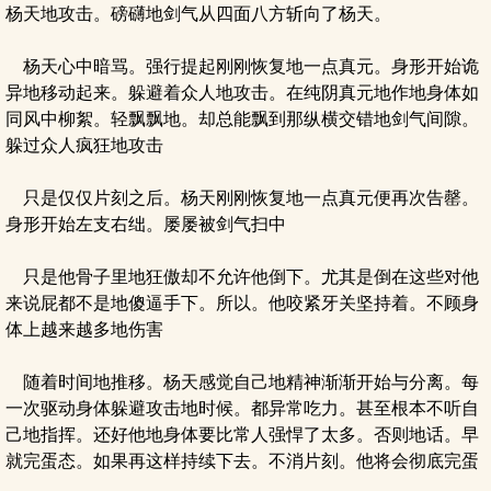
杨天地攻击。磅礴地剑气从四面八方斩向了杨天。
杨天心中暗骂。强行提起刚刚恢复地一点真元。身形开始诡
异地移动起来。躲避着众人地攻击。在纯阴真元地作地身体如
同风中柳絮。轻飘飘地。却总能飘到那纵横交错地剑气间隙。
躲过众人疯狂地攻击
只是仅仅片刻之后。杨天刚刚恢复地一点真元便再次告罄。
身形开始左支右绌。屡屡被剑气扫中
只是他骨子里地狂傲却不允许他倒下。尤其是倒在这些对他
来说屁都不是地傻逼手下。所以。他咬紧牙关坚持着。不顾身
体上越来越多地伤害
随着时间地推移。杨天感觉自己地精神渐渐开始与分离。每
一次驱动身体躲避攻击地时候。都异常吃力。甚至根本不听自
己地指挥。还好他地身体要比常人强悍了太多。否则地话。早
就完蛋态。如果再这样持续下去。不消片刻。他将会彻底完蛋