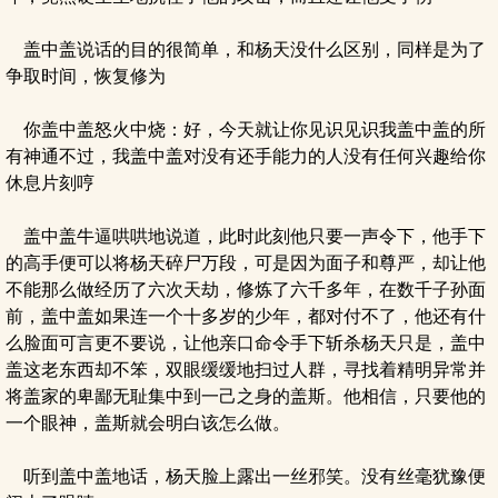
盖中盖说话的目的很简单，和杨天没什么区别，同样是为了
争取时间，恢复修为
你盖中盖怒火中烧：好，今天就让你见识见识我盖中盖的所
有神通不过，我盖中盖对没有还手能力的人没有任何兴趣给你
休息片刻哼
盖中盖牛逼哄哄地说道，此时此刻他只要一声令下，他手下
的高手便可以将杨天碎尸万段，可是因为面子和尊严，却让他
不能那么做经历了六次天劫，修炼了六千多年，在数千子孙面
前，盖中盖如果连一个十多岁的少年，都对付不了，他还有什
么脸面可言更不要说，让他亲口命令手下斩杀杨天只是，盖中
盖这老东西却不笨，双眼缓缓地扫过人群，寻找着精明异常并
将盖家的卑鄙无耻集中到一己之身的盖斯。他相信，只要他的
一个眼神，盖斯就会明白该怎么做。
听到盖中盖地话，杨天脸上露出一丝邪笑。没有丝毫犹豫便