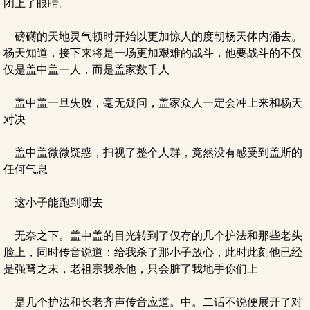
闭上了眼睛。
磅礴的天地灵气顿时开始以更加惊人的度朝杨天体内涌去。
杨天知道，接下来将是一场更加艰难的战斗，他要战斗的不仅
仅是盖中盖一人，而是盖家数千人
盖中盖一旦失败，毫无疑问，盖家众人一定会冲上来和杨天
对决
盖中盖微微疑惑，扫视了整个人群，竟然没有感受到盖斯的
任何气息
这小子能跑到哪去
无奈之下。盖中盖的目光转到了仅存的几个护法和那些老头
脸上，同时传音说道：给我杀了那小子放心，此时此刻他已经
是强弩之末，老祖宗我杀他，只会脏了我地手你们上
是几个护法和长老齐声传音应道。中。二话不说便展开了对