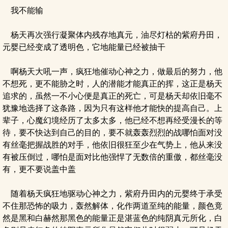
我不能输
杨天再次强行凝聚体内残存地真元，油尽灯枯的紫府丹田，
元婴已经变成了透明色，它地能量已经被抽干
啊杨天大吼一声，疯狂地催动心神之力，做最后的努力，他
不想死，更不能胁之时，人的潜能才能真正的挥，这正是杨天
追求的，虽然一不小心便是真正的死亡，可是杨天却依旧毫不
犹豫地选择了这条路，因为只有这样他才能快的提高自己。上
辈子，心魔幻境经历了太多太多，他已经不想再经受漫长的等
待，要不快达到自己的目的，要不就轰轰烈烈的战哪怕面对没
有丝毫把握战胜的对手，他依旧很狂至少在气势上，他从来没
有被压倒过，哪怕是面对比他强悍了无数倍的重傲，都丝毫没
有，更不要说盖中盖
随着杨天疯狂地驱动心神之力，紫府丹田内的元婴终于承受
不住那恐怖的吸力，轰然解体，化作两道至纯的能量，颜色竟
然是黑和白赫然那黑色的能量正是湛蓝色的纯阴真元所化，白