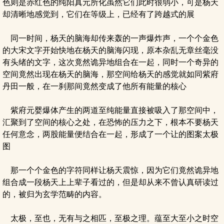
色则是赤红色的纯阳真元所化虽然它们此时很弱小，可是杨天
却清晰地感觉到，它们在等级上，已经有了跨越式的展
同一时间，杨天的脑海却传来轰的一声爆炸声，一个个金色
的大宋文字开始快地在杨天的脑海闪现，原本杂乱无章丝毫没
有头绪的文字，这次竟然诡异地组合在一起，同时一个奇异的
空间竟然出现在杨天的脑海，那空间给杨天的感觉就如同紫府
丹田一般，在一刹那间竟然变成了他所有能量的核心
紫府元婴爆体产生的两道至纯能量直接被吸入了那空间中，
汇聚到了空间的核心之处，在恐怖的压力之下，根本不要杨天
任何意念，两股能量便结合在一起，形成了一个让的图案太极
图
那一个个金色的字符同样让杨天震惊，因为它们竟然诡异地
组合成一段杨天上上辈子看过的，但是却从来不曾认真研读过
的，被归为玄学范畴的内容。
太极，至也，无有与之相匹，至极之理。蕴至大至小之时空