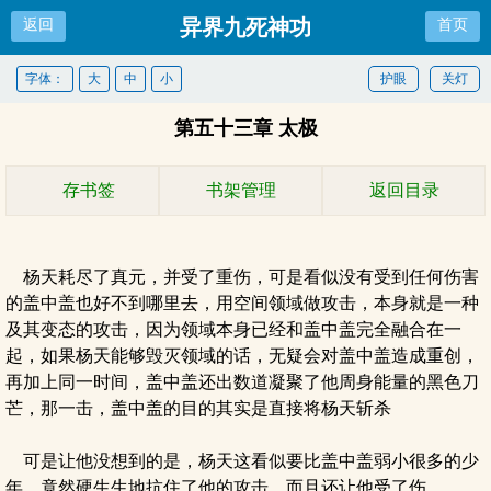
异界九死神功
返回
首页
字体：
大
中
小
护眼
关灯
第五十三章 太极
存书签
书架管理
返回目录
杨天耗尽了真元，并受了重伤，可是看似没有受到任何伤害
的盖中盖也好不到哪里去，用空间领域做攻击，本身就是一种
及其变态的攻击，因为领域本身已经和盖中盖完全融合在一
起，如果杨天能够毁灭领域的话，无疑会对盖中盖造成重创，
再加上同一时间，盖中盖还出数道凝聚了他周身能量的黑色刀
芒，那一击，盖中盖的目的其实是直接将杨天斩杀
可是让他没想到的是，杨天这看似要比盖中盖弱小很多的少
年，竟然硬生生地抗住了他的攻击，而且还让他受了伤