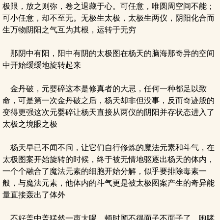
极限，放之则弥，卷之退藏于心。可任意，唯圆周空间不能；
可小任意，却不至无。无极生太极，太极生两仪，阴阳化合而
生万物阴阳之气互为其根，运转于无穷
那阴中有阳，阳中有阴的太极图在杨天的脑海那奇异的空间
中开始缓缓地旋转起来
金丹破，元婴碎这本是修真者的大忌，任何一种都足以致
命，可是第一次金丹破之后，杨天却非但没事，反而奇迹般的
变得更强这次元婴碎让杨天直接从两仪的阴阳并存状态进入了
太极之境眼之极
杨天早已不闻不问，让它们自行修炼的魔法元素和斗气，在
太极图案开始旋转的时候，终于被无情地驱逐出杨天的体内，
一个个融合了魔法元素的细胞开始分解，似乎要排除毒素一
般，与魔法元素，他体内的斗气更是被太极图案产生的奇异能
量直接轰出了体外
不好盖中盖猛然一声大喝，顿时顾不得面子不面子了，咆哮