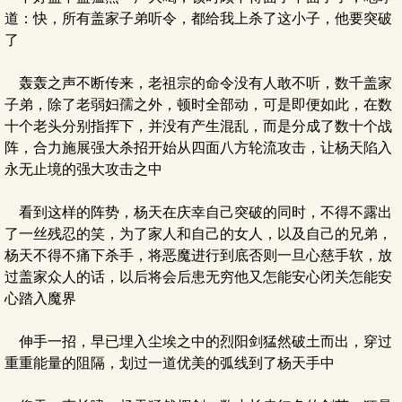
道：快，所有盖家子弟听令，都给我上杀了这小子，他要突破
了
轰轰之声不断传来，老祖宗的命令没有人敢不听，数千盖家
子弟，除了老弱妇孺之外，顿时全部动，可是即便如此，在数
十个老头分别指挥下，并没有产生混乱，而是分成了数十个战
阵，合力施展强大杀招开始从四面八方轮流攻击，让杨天陷入
永无止境的强大攻击之中
看到这样的阵势，杨天在庆幸自己突破的同时，不得不露出
了一丝残忍的笑，为了家人和自己的女人，以及自己的兄弟，
杨天不得不痛下杀手，将恶魔进行到底否则一旦心慈手软，放
过盖家众人的话，以后将会后患无穷他又怎能安心闭关怎能安
心踏入魔界
伸手一招，早已埋入尘埃之中的烈阳剑猛然破土而出，穿过
重重能量的阻隔，划过一道优美的弧线到了杨天手中