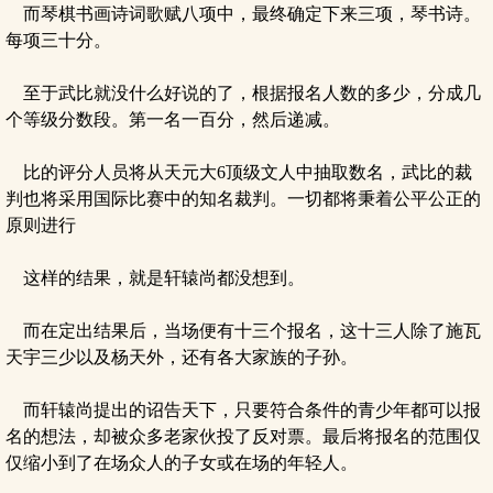
而琴棋书画诗词歌赋八项中，最终确定下来三项，琴书诗。
每项三十分。
至于武比就没什么好说的了，根据报名人数的多少，分成几
个等级分数段。第一名一百分，然后递减。
比的评分人员将从天元大6顶级文人中抽取数名，武比的裁
判也将采用国际比赛中的知名裁判。一切都将秉着公平公正的
原则进行
这样的结果，就是轩辕尚都没想到。
而在定出结果后，当场便有十三个报名，这十三人除了施瓦
天宇三少以及杨天外，还有各大家族的子孙。
而轩辕尚提出的诏告天下，只要符合条件的青少年都可以报
名的想法，却被众多老家伙投了反对票。最后将报名的范围仅
仅缩小到了在场众人的子女或在场的年轻人。