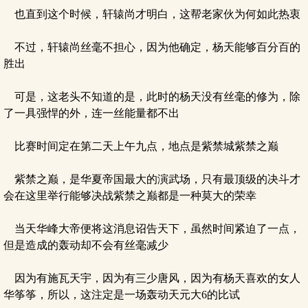
也直到这个时候，轩辕尚才明白，这帮老家伙为何如此热衷
不过，轩辕尚丝毫不担心，因为他确定，杨天能够百分百的
胜出
可是，这老头不知道的是，此时的杨天没有丝毫的修为，除
了一具强悍的外，连一丝能量都不出
比赛时间定在第二天上午九点，地点是紫禁城紫禁之巅
紫禁之巅，是华夏帝国最大的演武场，只有最顶级的决斗才
会在这里举行能够决战紫禁之巅都是一种莫大的荣幸
当天华峰大帝便将这消息诏告天下，虽然时间紧迫了一点，
但是造成的轰动却不会有丝毫减少
因为有施瓦天宇，因为有三少唐风，因为有杨天喜欢的女人
华筝筝，所以，这注定是一场轰动天元大6的比试