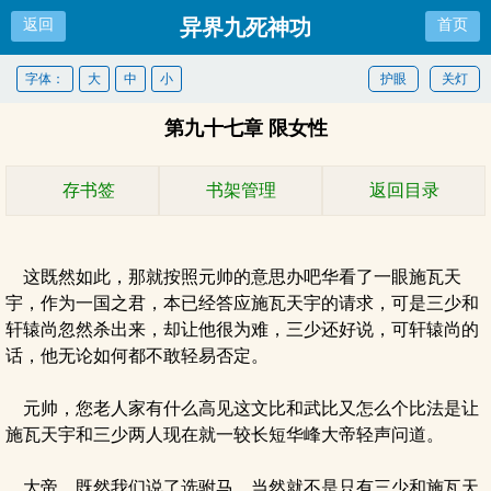
异界九死神功
返回
首页
字体：
大
中
小
护眼
关灯
第九十七章 限女性
存书签
书架管理
返回目录
这既然如此，那就按照元帅的意思办吧华看了一眼施瓦天
宇，作为一国之君，本已经答应施瓦天宇的请求，可是三少和
轩辕尚忽然杀出来，却让他很为难，三少还好说，可轩辕尚的
话，他无论如何都不敢轻易否定。
元帅，您老人家有什么高见这文比和武比又怎么个比法是让
施瓦天宇和三少两人现在就一较长短华峰大帝轻声问道。
大帝，既然我们说了选驸马，当然就不是只有三少和施瓦天