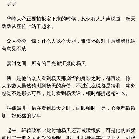
等等
华峰大帝正要拍板定下来的时候，忽然有人大声说道，杨天
缓缓从座位上站了起来。
众人微微一惊：什么人这么大胆，难道还敢对王后娘娘地话
有意见不成
霎时之间，所有的目光都汇聚向杨天。
咦，是他当众人看到杨天那彪悍的身影之时，都再次一惊，
大多数人虽然猜测到杨天的身份，不过怎么说都是猜测，终究
感觉不是那么可靠，此时看到杨天话，顿时都提起精神来。
独孤媚儿王后在看到杨天之时，两眼顿时一亮，心跳都微微
加：好威猛的少年
起来，轩辕破军比此时地杨天还要威猛很多，可是他的威猛
却过了一般女人承受的极限，那块头那身高实在是吓人，可杨