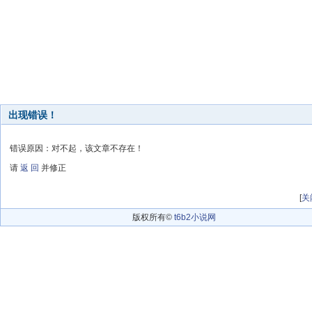
出现错误！
错误原因：对不起，该文章不存在！
请
返 回
并修正
[
关
版权所有©
t6b2小说网